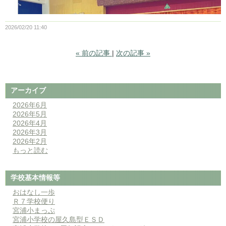
2026/02/20 11:40
«
前の記事
次の記事
»
アーカイブ
2026年6月
2026年5月
2026年4月
2026年3月
2026年2月
もっと読む
学校基本情報等
おはなし一歩
Ｒ７学校便り
宮浦小まっぷ
宮浦小学校の屋久島型ＥＳＤ